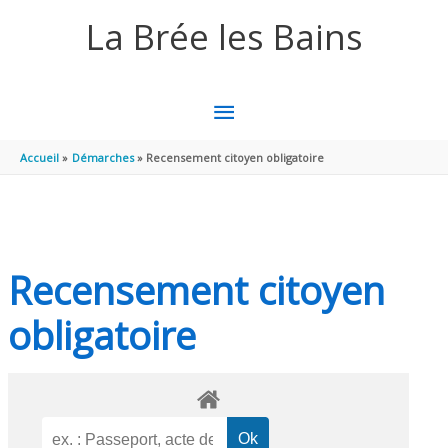
Aller au contenu
Aller au pied de page
La Brée les Bains
MENU
PRINCIPAL
Accueil
Démarches
Recensement citoyen obligatoire
Recensement citoyen
obligatoire