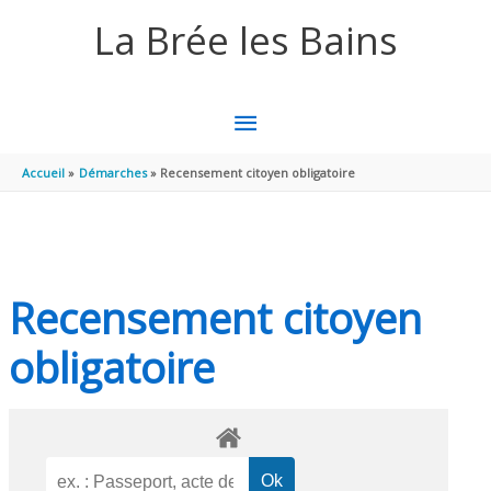
Aller au contenu
Aller au pied de page
La Brée les Bains
MENU
PRINCIPAL
Accueil
Démarches
Recensement citoyen obligatoire
Recensement citoyen
obligatoire