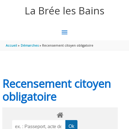
Aller au contenu
Aller au pied de page
La Brée les Bains
MENU
PRINCIPAL
Accueil
Démarches
Recensement citoyen obligatoire
Recensement citoyen
obligatoire