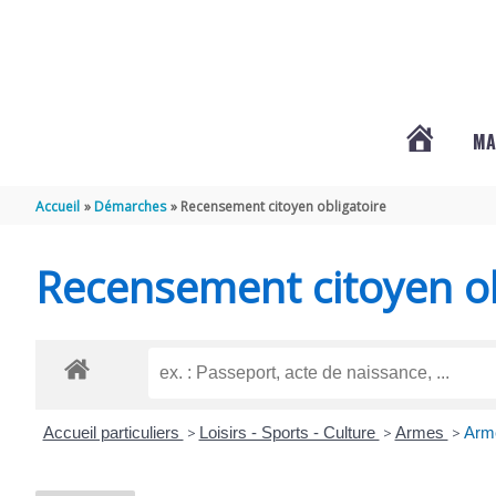
Aller au contenu
Aller au pied de page
MA
#3578
Accueil
Démarches
Recensement citoyen obligatoire
(PAS
Recensement citoyen ob
DE
TITRE)
Accueil particuliers
>
Loisirs - Sports - Culture
>
Armes
>
Arme