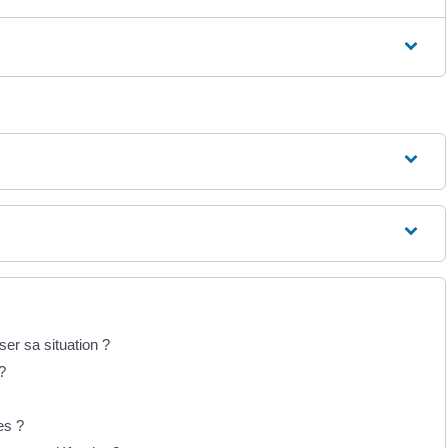
er sa situation ?
?
es ?