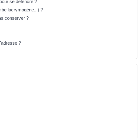
 pour se défendre ?
mbe lacrymogène...) ?
as conserver ?
d'adresse ?