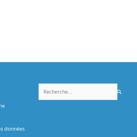
Rechercher :
rme
es données