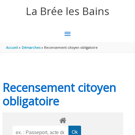
Aller au contenu
Aller au pied de page
La Brée les Bains
MENU
PRINCIPAL
Accueil
Démarches
Recensement citoyen obligatoire
Recensement citoyen
obligatoire