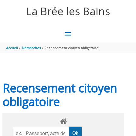
Aller au contenu
Aller au pied de page
La Brée les Bains
MENU
PRINCIPAL
Accueil
Démarches
Recensement citoyen obligatoire
Recensement citoyen
obligatoire