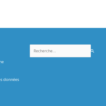
Rechercher :
rme
es données