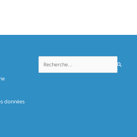
Rechercher :
rme
es données