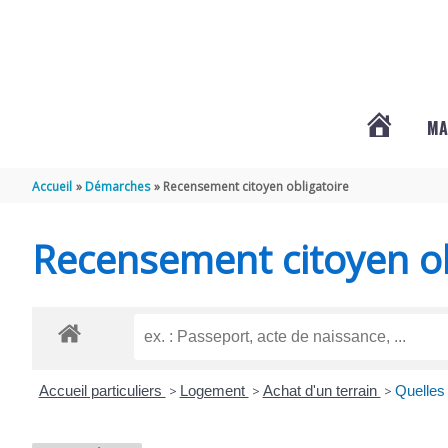
Aller au contenu
Aller au pied de page
MA
#3578
Accueil
Démarches
Recensement citoyen obligatoire
(PAS
Recensement citoyen ob
DE
TITRE)
Accueil particuliers
>
Logement
>
Achat d'un terrain
>
Quelles 