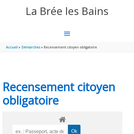
Aller au contenu
Aller au pied de page
La Brée les Bains
MENU
PRINCIPAL
Accueil
Démarches
Recensement citoyen obligatoire
Recensement citoyen
obligatoire