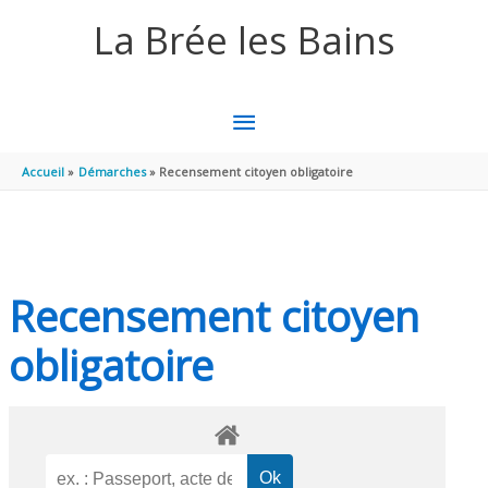
Aller au contenu
Aller au pied de page
La Brée les Bains
MENU
PRINCIPAL
Accueil
Démarches
Recensement citoyen obligatoire
Recensement citoyen
obligatoire