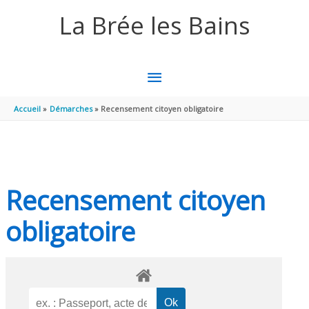
Aller au contenu
Aller au pied de page
La Brée les Bains
MENU
PRINCIPAL
Accueil
Démarches
Recensement citoyen obligatoire
Recensement citoyen
obligatoire