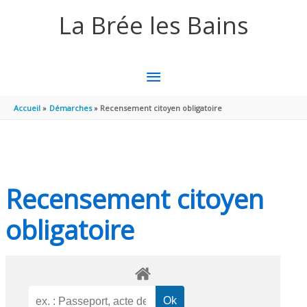
Aller au contenu
Aller au pied de page
La Brée les Bains
MENU
PRINCIPAL
Accueil
Démarches
Recensement citoyen obligatoire
Recensement citoyen
obligatoire