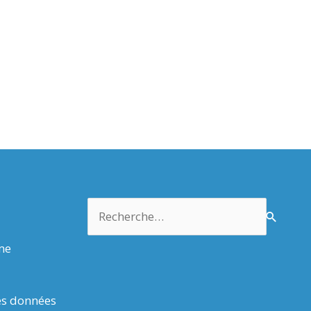
Rechercher :
rme
es données