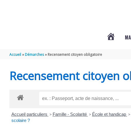
Aller au contenu
Aller au pied de page
MA
#3578
Accueil
Démarches
Recensement citoyen obligatoire
(PAS
Recensement citoyen ob
DE
TITRE)
Accueil particuliers
>
Famille - Scolarité
>
École et handicap
>
scolaire ?