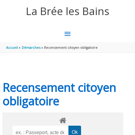
Aller au contenu
Aller au pied de page
La Brée les Bains
MENU
PRINCIPAL
Accueil
Démarches
Recensement citoyen obligatoire
Recensement citoyen
obligatoire