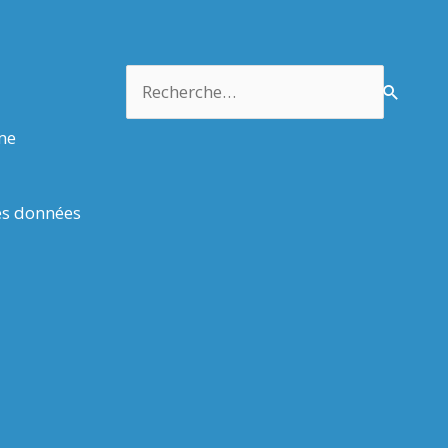
Rechercher :
rme
es données