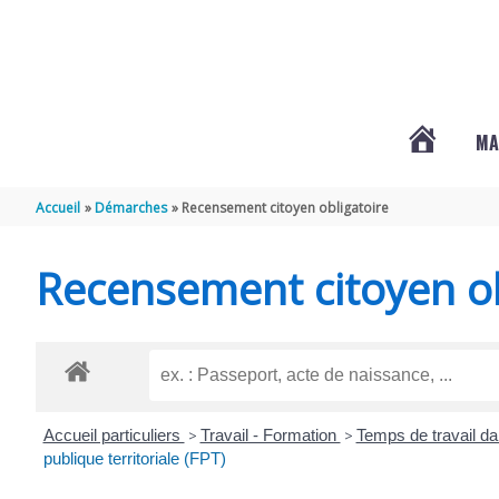
Aller au contenu
Aller au pied de page
MA
#3578
Accueil
Démarches
Recensement citoyen obligatoire
(PAS
Recensement citoyen ob
DE
TITRE)
Accueil particuliers
>
Travail - Formation
>
Temps de travail da
publique territoriale (FPT)