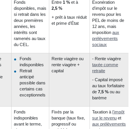
Fonds
Entre
1 %
et à
Exonération
disponibles, mais
2,5 %
d'impôt sur le
si retrait dans les
revenu pour les
+ prêt à taux réduit
deux premières
PEL de moins de
et prime d'État
années, les
12 ans, mais
intérêts sont
imposition
aux
ramenés au taux
prélèvements
du CEL.
sociaux
e
Fonds
Rente viagère ou
- Rente viagère
s
indisponibles
rente viagère +
taxée comme
Retrait
capital
retraite
le
anticipé
- Capital imposé
possible dans
au taux forfaitaire
certains cas
de
7,5 %
ou au
exceptionnels
barème
Fonds
Fixés par la
Taxation à
l'impôt
indisponibles
banque (taux fixe,
sur le revenu
et
avant le terme,
progressif ou
aux prélèvements