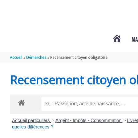
Aller au contenu
Aller au pied de page
MA
#3578
Accueil
Démarches
Recensement citoyen obligatoire
(PAS
Recensement citoyen ob
DE
TITRE)
Accueil particuliers
>
Argent - Impôts - Consommation
>
Livre
quelles différences ?