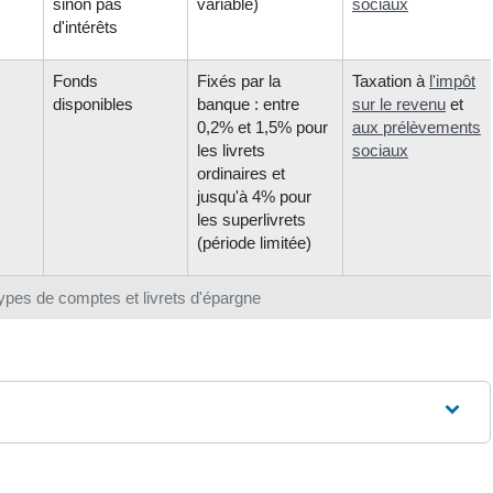
sinon pas
variable)
sociaux
d'intérêts
Fonds
Fixés par la
Taxation à
l'impôt
disponibles
banque : entre
sur le revenu
et
0,2% et 1,5% pour
aux prélèvements
les livrets
sociaux
ordinaires et
jusqu'à 4% pour
les superlivrets
(période limitée)
types de comptes et livrets d'épargne