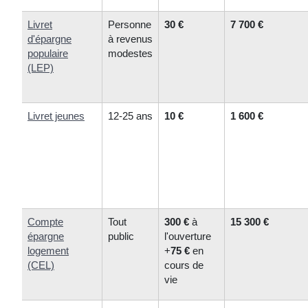
Livret
Personne
30 €
7 700 €
d'épargne
à revenus
populaire
modestes
(LEP)
Livret jeunes
12-25 ans
10 €
1 600 €
Compte
Tout
300 €
à
15 300 €
épargne
public
l'ouverture
logement
+
75 €
en
(CEL)
cours de
vie