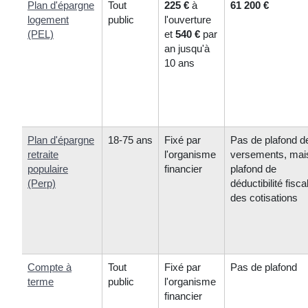
Plan d'épargne
Tout
225 €
à
61 200 €
logement
public
l'ouverture
(PEL)
et
540 €
par
an jusqu'à
10 ans
Plan d'épargne
18-75 ans
Fixé par
Pas de plafond d
retraite
l'organisme
versements, mai
populaire
financier
plafond de
(Perp)
déductibilité fisca
des cotisations
Compte à
Tout
Fixé par
Pas de plafond
terme
public
l'organisme
financier