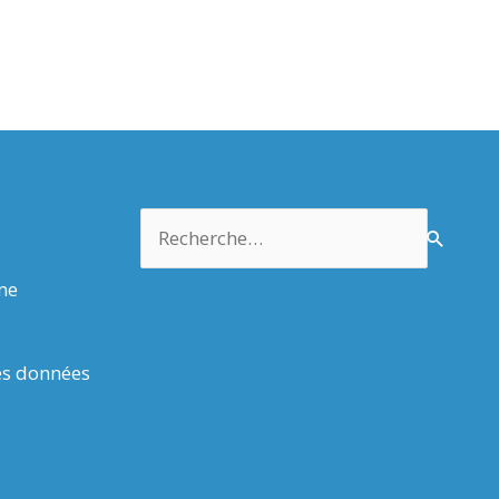
Rechercher :
rme
es données