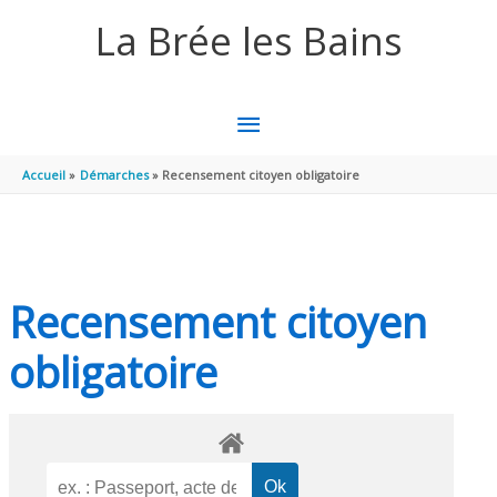
Aller au contenu
Aller au pied de page
La Brée les Bains
MENU
PRINCIPAL
Accueil
Démarches
Recensement citoyen obligatoire
Recensement citoyen
obligatoire