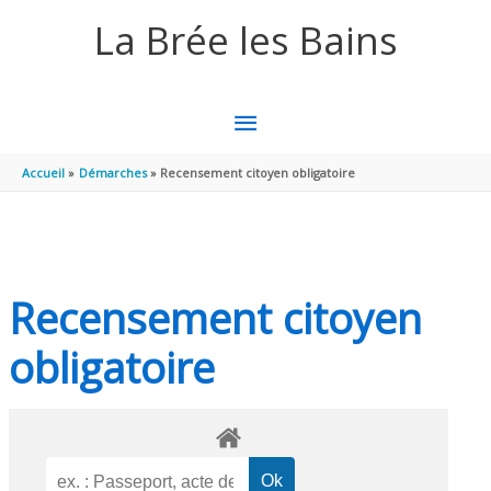
Aller au contenu
Aller au pied de page
La Brée les Bains
MENU
PRINCIPAL
Accueil
Démarches
Recensement citoyen obligatoire
Recensement citoyen
obligatoire