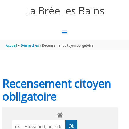
Aller au contenu
Aller au pied de page
La Brée les Bains
MENU
PRINCIPAL
Accueil
Démarches
Recensement citoyen obligatoire
Recensement citoyen
obligatoire