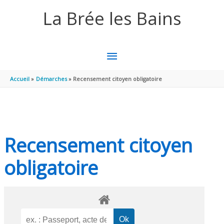
Aller au contenu
Aller au pied de page
La Brée les Bains
MENU
PRINCIPAL
Accueil
Démarches
Recensement citoyen obligatoire
Recensement citoyen
obligatoire