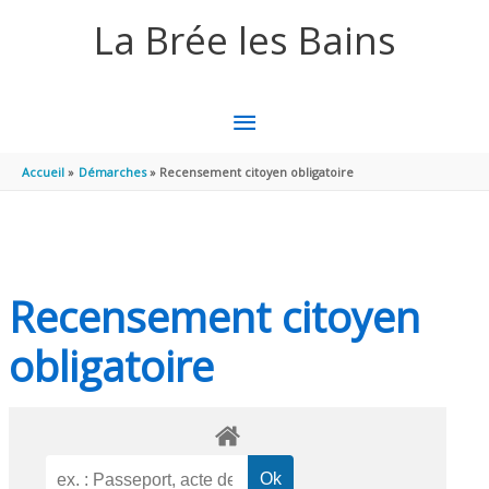
Aller au contenu
Aller au pied de page
La Brée les Bains
MENU
PRINCIPAL
Accueil
Démarches
Recensement citoyen obligatoire
Recensement citoyen
obligatoire