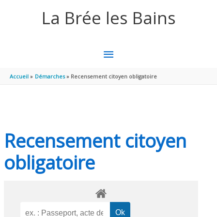
Aller au contenu
Aller au pied de page
La Brée les Bains
MENU
PRINCIPAL
Accueil
Démarches
Recensement citoyen obligatoire
Recensement citoyen
obligatoire