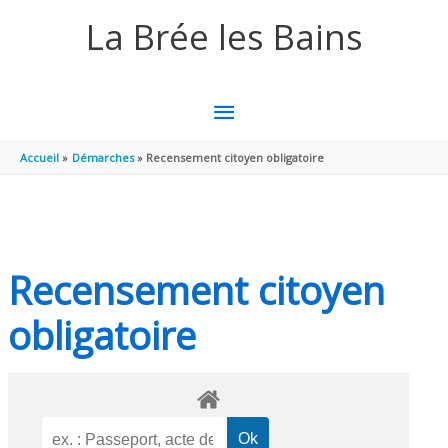
Aller au contenu
Aller au pied de page
La Brée les Bains
MENU
PRINCIPAL
Accueil
Démarches
Recensement citoyen obligatoire
Recensement citoyen
obligatoire