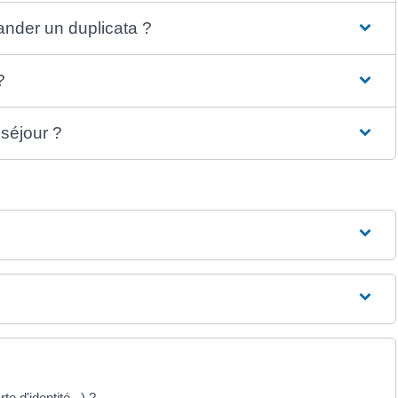
ander un duplicata ?
?
 séjour ?
te d'identité...) ?