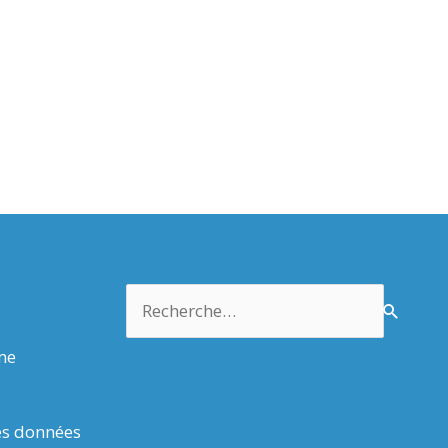
Rechercher :
rme
es données