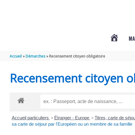
Aller au contenu
Aller au pied de page
MA
#3578
Accueil
Démarches
Recensement citoyen obligatoire
(PAS
Recensement citoyen ob
DE
TITRE)
Accueil particuliers
>
Étranger - Europe
>
Titres, carte de séj
sa carte de séjour par l'Européen ou un membre de sa famille