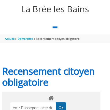
Aller au contenu
Aller au pied de page
La Brée les Bains
MENU
PRINCIPAL
Accueil
Démarches
Recensement citoyen obligatoire
Recensement citoyen
obligatoire