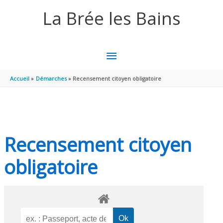
Aller au contenu
Aller au pied de page
La Brée les Bains
MENU
PRINCIPAL
Accueil
Démarches
Recensement citoyen obligatoire
Recensement citoyen
obligatoire