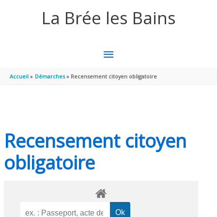
Aller au contenu
Aller au pied de page
La Brée les Bains
MENU
PRINCIPAL
Accueil
Démarches
Recensement citoyen obligatoire
Recensement citoyen
obligatoire