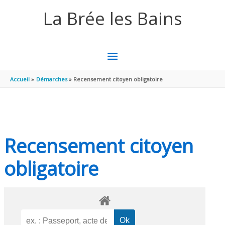
Aller au contenu
Aller au pied de page
La Brée les Bains
MENU
PRINCIPAL
Accueil
Démarches
Recensement citoyen obligatoire
Recensement citoyen
obligatoire