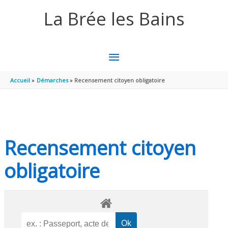
Aller au contenu
Aller au pied de page
La Brée les Bains
MENU
PRINCIPAL
Accueil
Démarches
Recensement citoyen obligatoire
Recensement citoyen
obligatoire