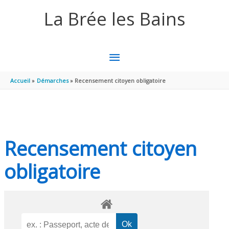
Aller au contenu
Aller au pied de page
La Brée les Bains
MENU
PRINCIPAL
Accueil
Démarches
Recensement citoyen obligatoire
Recensement citoyen
obligatoire