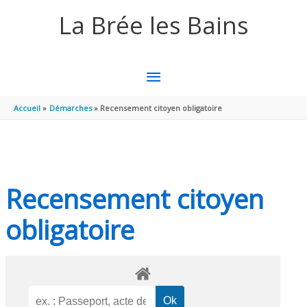
Aller au contenu
Aller au pied de page
La Brée les Bains
MENU
PRINCIPAL
Accueil
Démarches
Recensement citoyen obligatoire
Recensement citoyen
obligatoire