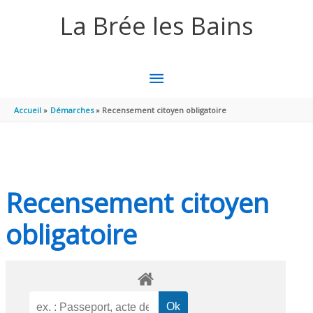
Aller au contenu
Aller au pied de page
La Brée les Bains
MENU
PRINCIPAL
Accueil
Démarches
Recensement citoyen obligatoire
Recensement citoyen
obligatoire