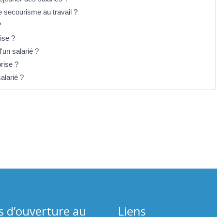
e secourisme au travail ?
?
ise ?
'un salarié ?
rise ?
alarié ?
s d’ouverture au
Liens