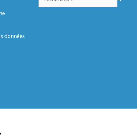
rme
es données
s