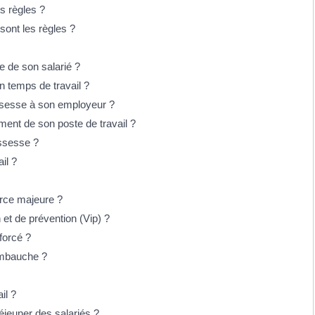
es règles ?
sont les règles ?
e de son salarié ?
on temps de travail ?
ossesse à son employeur ?
ment de son poste de travail ?
ossesse ?
il ?
force majeure ?
n et de prévention (Vip) ?
nforcé ?
'embauche ?
il ?
éjeuner des salariés ?