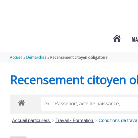
Aller au contenu
Aller au pied de page
MA
#3578
Accueil
Démarches
Recensement citoyen obligatoire
(PAS
Recensement citoyen ob
DE
TITRE)
Accueil particuliers
>
Travail - Formation
>
Conditions de travai