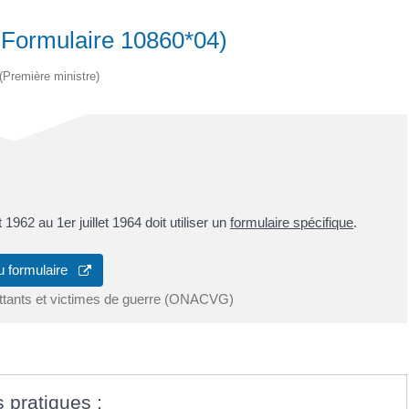
(Formulaire 10860*04)
 (Première ministre)
et 1962 au 1
er
juillet 1964 doit utiliser un
formulaire spécifique
.
u formulaire
attants et victimes de guerre (ONACVG)
s pratiques :