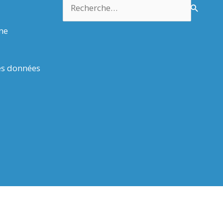
Rechercher :
rme
es données