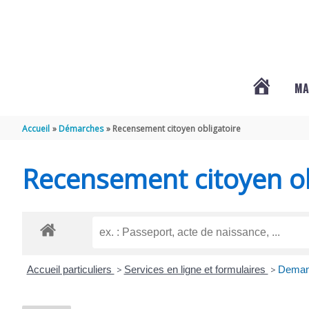
Aller au contenu
Aller au pied de page
MA
#3578
Accueil
Démarches
Recensement citoyen obligatoire
(PAS
Recensement citoyen ob
DE
TITRE)
Accueil particuliers
>
Services en ligne et formulaires
>
Demand