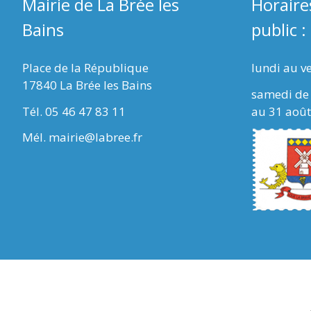
Mairie de La Brée les
Horaire
Bains
public :
Place de la République
lundi au v
17840 La Brée les Bains
samedi de 
Tél. 05 46 47 83 11
au 31 août
Mél. mairie@labree.fr