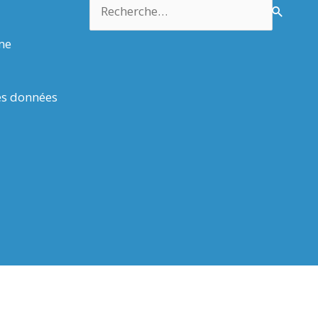
Rechercher :
rme
es données