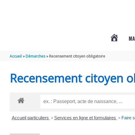
Aller au contenu
Aller au pied de page
MA
#3578
Accueil
Démarches
Recensement citoyen obligatoire
(PAS
Recensement citoyen ob
DE
TITRE)
Accueil particuliers
>
Services en ligne et formulaires
>
Faire 