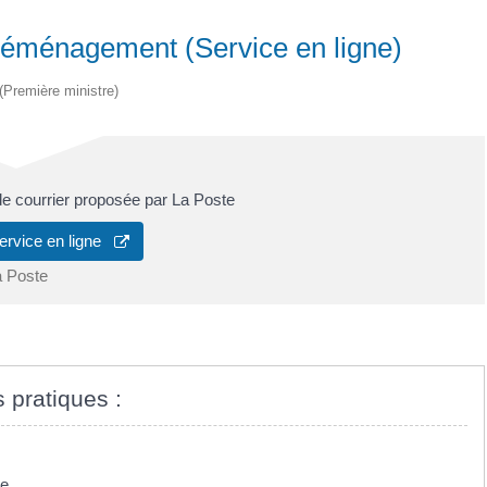
 déménagement (Service en ligne)
 (Première ministre)
 de courrier proposée par La Poste
ervice en ligne
a Poste
s pratiques :
pe