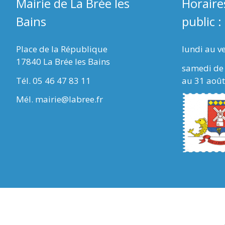
Mairie de La Brée les
Horaire
Bains
public :
Place de la République
lundi au v
17840 La Brée les Bains
samedi de 
Tél. 05 46 47 83 11
au 31 août
Mél. mairie@labree.fr