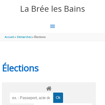
Aller au contenu
Aller au pied de page
La Brée les Bains
MENU
PRINCIPAL
Accueil
Démarches
Élections
Élections