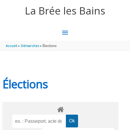
Aller au contenu
Aller au pied de page
La Brée les Bains
MENU
PRINCIPAL
Accueil
Démarches
Élections
Élections