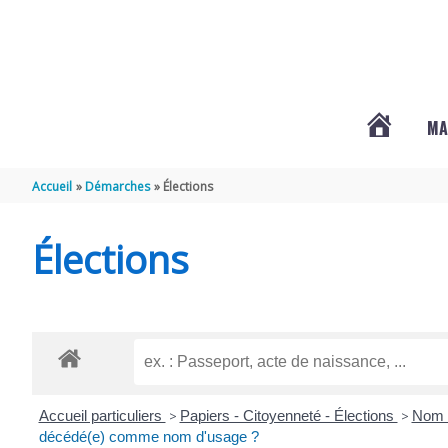
Aller au contenu
Aller au pied de page
MA
#3578
Accueil
Démarches
Élections
(PAS
Élections
DE
TITRE)
Accueil particuliers
>
Papiers - Citoyenneté - Élections
>
Nom 
décédé(e) comme nom d'usage ?