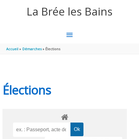
Aller au contenu
Aller au pied de page
La Brée les Bains
MENU
PRINCIPAL
Accueil
Démarches
Élections
Élections