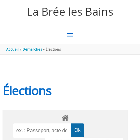
Aller au contenu
Aller au pied de page
La Brée les Bains
MENU
PRINCIPAL
Accueil
Démarches
Élections
Élections