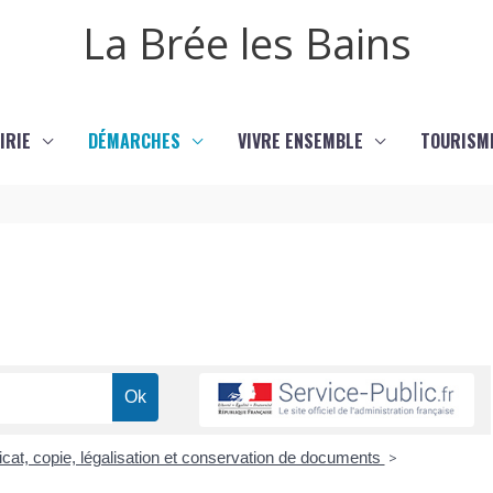
La Brée les Bains
IRIE
DÉMARCHES
VIVRE ENSEMBLE
TOURISM
ficat, copie, légalisation et conservation de documents
>