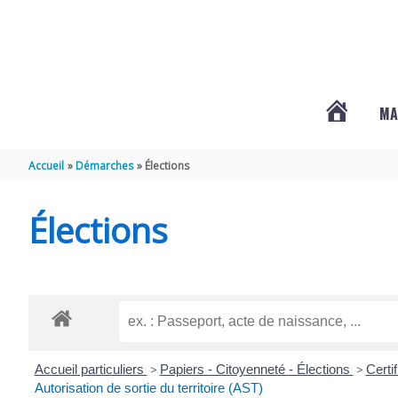
Aller au contenu
Aller au pied de page
MA
#3578
Accueil
Démarches
Élections
(PAS
Élections
DE
TITRE)
Accueil particuliers
>
Papiers - Citoyenneté - Élections
>
Certi
Autorisation de sortie du territoire (AST)