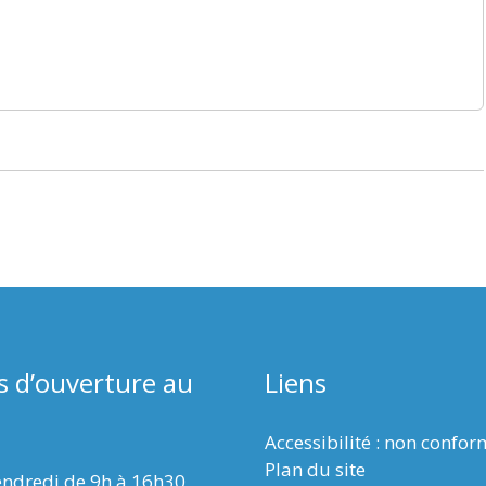
s d’ouverture au
Liens
Accessibilité : non confo
Plan du site
endredi de 9h à 16h30