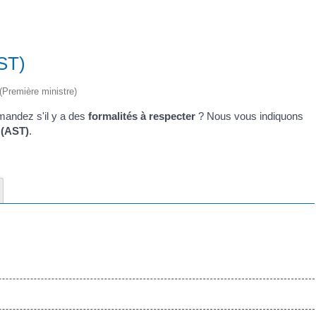
AST)
 (Première ministre)
andez s'il y a des
formalités à respecter
? Nous vous indiquons
e (AST)
.