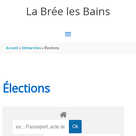
Aller au contenu
Aller au pied de page
La Brée les Bains
MENU
PRINCIPAL
Accueil
Démarches
Élections
Élections