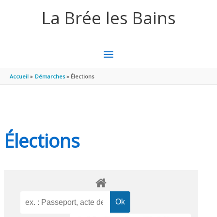
Aller au contenu
Aller au pied de page
La Brée les Bains
MENU
PRINCIPAL
Accueil
Démarches
Élections
Élections