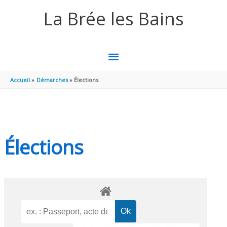
Aller au contenu
Aller au pied de page
La Brée les Bains
MENU
PRINCIPAL
Accueil
Démarches
Élections
Élections