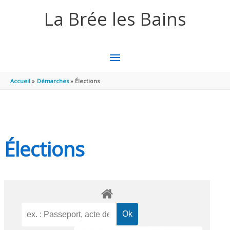
Aller au contenu
Aller au pied de page
La Brée les Bains
MENU
PRINCIPAL
Accueil
Démarches
Élections
Élections