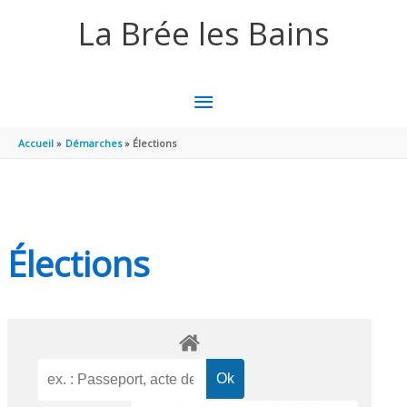
Aller au contenu
Aller au pied de page
La Brée les Bains
MENU
PRINCIPAL
Accueil
Démarches
Élections
Élections