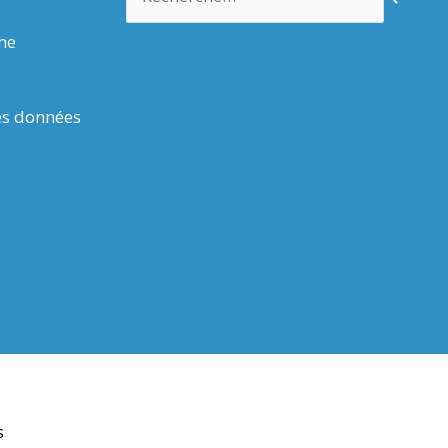
rme
es données
s