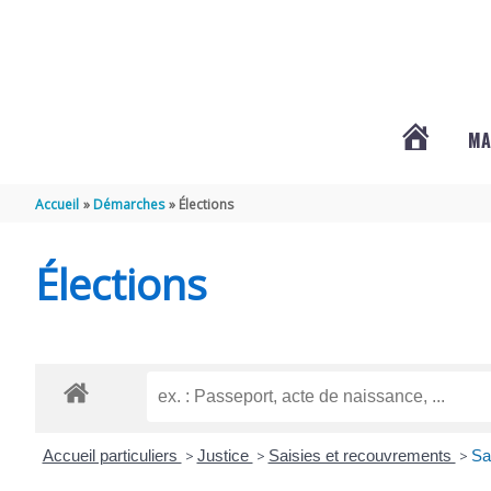
Aller au contenu
Aller au pied de page
MA
#3578
Accueil
Démarches
Élections
(PAS
Élections
DE
TITRE)
Accueil particuliers
>
Justice
>
Saisies et recouvrements
>
Sa