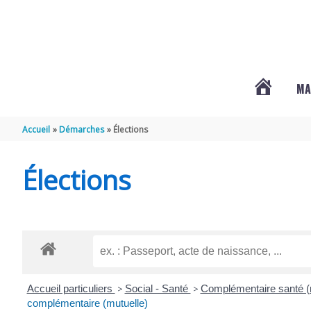
Aller au contenu
Aller au pied de page
MA
#3578
Accueil
Démarches
Élections
(PAS
Élections
DE
TITRE)
Accueil particuliers
>
Social - Santé
>
Complémentaire santé (m
complémentaire (mutuelle)