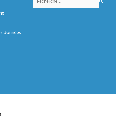
rme
es données
s