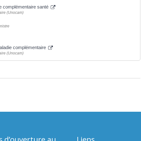
tre complémentaire santé
aire (Unocam)
nistre
maladie complémentaire
aire (Unocam)
s d’ouverture au
Liens