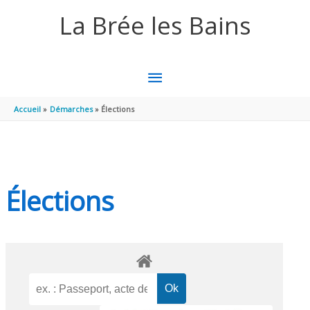
Aller au contenu
Aller au pied de page
La Brée les Bains
MENU
PRINCIPAL
Accueil
Démarches
Élections
Élections