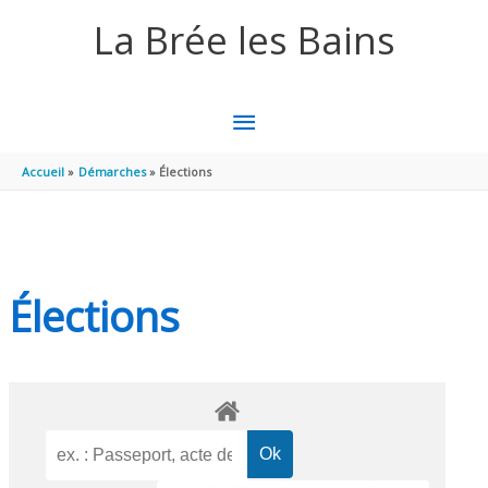
Aller au contenu
Aller au pied de page
La Brée les Bains
MENU
PRINCIPAL
Accueil
Démarches
Élections
Élections